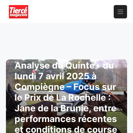
Aller
au
contenu
Analyse du Quinté+ du
lundi 7 avril 2025 à
Compiègne – Focus sur
le Prix de La Rochelle :
Jane de la Brunie, entre
performances récentes
et conditions de course