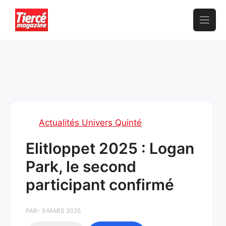
Aller
au
contenu
Actualités Univers Quinté
Elitloppet 2025 : Logan
Park, le second
participant confirmé
PAR
- 9 MARS 2025