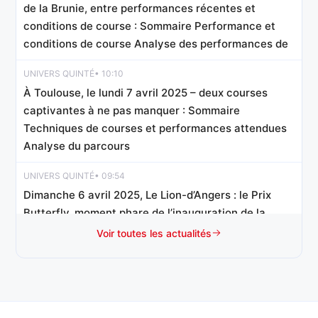
de la Brunie, entre performances récentes et
conditions de course : Sommaire Performance et
conditions de course Analyse des performances de
UNIVERS QUINTÉ
• 10:10
À Toulouse, le lundi 7 avril 2025 – deux courses
captivantes à ne pas manquer : Sommaire
Techniques de courses et performances attendues
Analyse du parcours
UNIVERS QUINTÉ
• 09:54
Dimanche 6 avril 2025, Le Lion-d’Angers : le Prix
Butterfly, moment phare de l’inauguration de la
saison : Sommaire Analyse des performances des
Voir toutes les actualités
chevaux Techniques de course et
UNIVERS QUINTÉ
• 09:24
Dimanche 6 avril à Oraison : lancement du circuit du
Trophée Vert avec Franck Pellerot qui affirme avoir