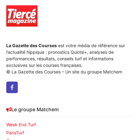
lutté pour préserver cet événement en Premium :
Dimanche 6 avril à Oraison : lancement du circuit du
UNIVERS QUINTÉ
• 12:23
Résultats et rapports du prix Jean Prouvé (R3C1) – 5
avril 2025 : Sommaire Analyse des performances
La Gazette des Courses
est votre média de référence sur
des chevaux Les meilleures cotes et
l’actualité hippique : pronostics Quinté+, analyses de
performances, résultats, conseils turf et informations
UNIVERS QUINTÉ
• 09:49
exclusives sur les courses françaises.
© La Gazette des Courses – Un site du groupe Matchem
les bonnes performances à l’honneur – samedi 5
avril : Sommaire Analyse des performances
Techniques d'analyse des courses
Contextualisation des
Le groupe Matchem
UNIVERS QUINTÉ
• 09:39
Un plateau d’exception pour le prix Kerjacques à
Week End Turf
Vincennes : rendez-vous le 5 avril 2025 : Sommaire
ParisTurf
Analyse des Performances des Partants Les Favoris