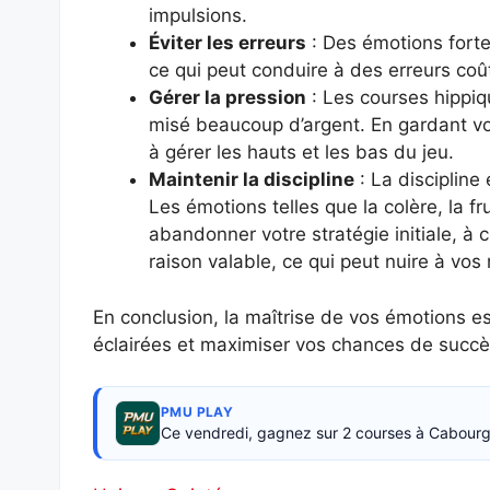
impulsions.
Éviter les erreurs
: Des émotions forte
ce qui peut conduire à des erreurs coû
Gérer la pression
: Les courses hippiq
misé beaucoup d’argent. En gardant vo
à gérer les hauts et les bas du jeu.
Maintenir la discipline
: La discipline 
Les émotions telles que la colère, la f
abandonner votre stratégie initiale, à
raison valable, ce qui peut nuire à vos 
En conclusion, la maîtrise de vos émotions e
éclairées et maximiser vos chances de succè
PMU PLAY
Ce vendredi, gagnez sur 2 courses à Cabour