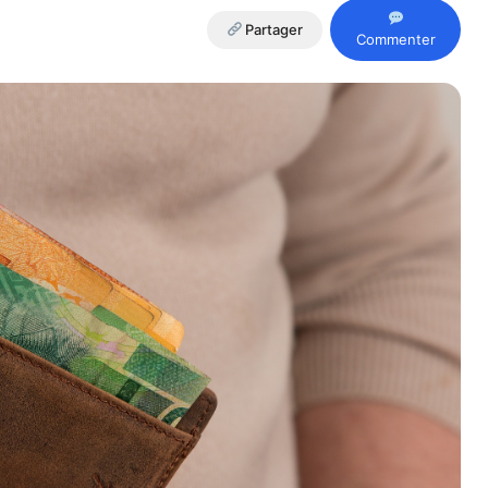
Partager
Commenter