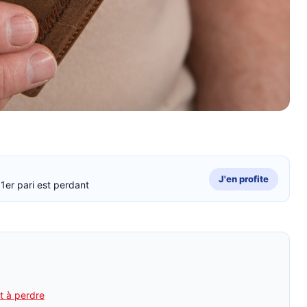
J'en profite
1er pari est perdant
t à perdre