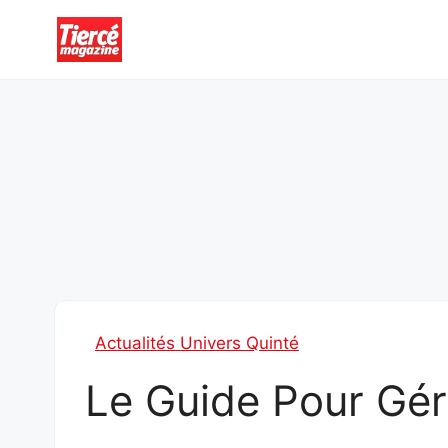
Aller
au
contenu
Actualités Univers Quinté
Le Guide Pour Gér