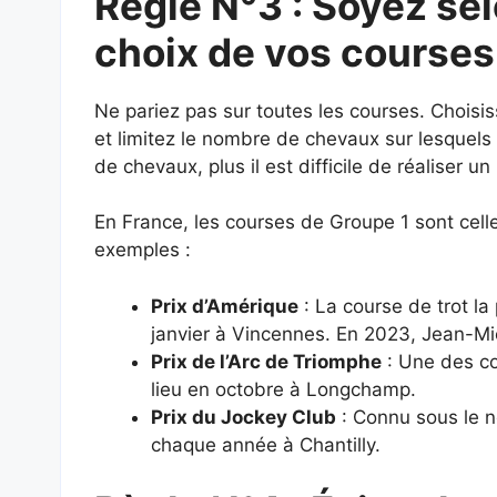
Règle N°3 : Soyez sél
choix de vos courses
Ne pariez pas sur toutes les courses. Choisi
et limitez le nombre de chevaux sur lesquel
de chevaux, plus il est difficile de réaliser un 
En France, les courses de Groupe 1 sont celle
exemples :
Prix d’Amérique
: La course de trot la
janvier à Vincennes. En 2023, Jean-Mic
Prix de l’Arc de Triomphe
: Une des co
lieu en octobre à Longchamp.
Prix du Jockey Club
: Connu sous le n
chaque année à Chantilly.